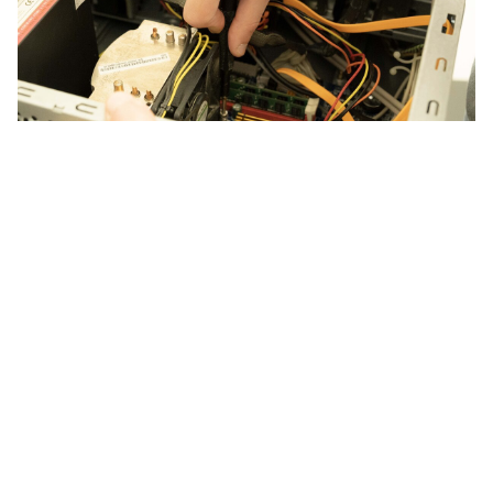
Martin répare un PC dans la salle prévue à cet effet
De la même manière, les volontaires peuvent s’investir
en encadrant les ateliers de médiation numérique, en
créant des ressources pédagogiques pour les
formations, en concevant des nouveaux ateliers pour
les publics du tiers-lieu... La liste s’allonge au gré de
leurs ambitions. En somme, “c’est à la hauteur de ce
que tu as envie de faire”, déclare Martin.