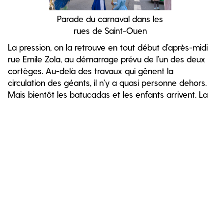
Parade du carnaval dans les
rues de Saint-Ouen
La pression, on la retrouve en tout début d’après-midi
rue Emile Zola, au démarrage prévu de l’un des deux
cortèges. Au-delà des travaux qui gênent la
circulation des géants, il n’y a quasi personne dehors.
Mais bientôt les batucadas et les enfants arrivent. La
rue se remplit à tel point qu’il est maintenant difficile
d’avancer. « On tenait à faire un départ depuis le
quartier Arago qui est l’un des plus déshérité de la
ville et c’est super de voir que ça prend » commente
Pauline du Joli mai. Les passants allument leur
téléphone pour filmer la parade. Plusieurs habitants se
penchent à leur fenêtre pour ne rien rater du
spectacle. Un groupe de quatre garagistes applaudit
au passage des géants. Au bout de deux heures de
déambulation, enfants, géants, groupes de musiques